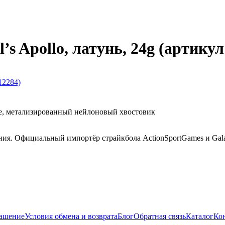
’s Apollo, латунь, 24g (артикул
ие, метализированный нейлоновый хвостовик
ния. Официальный импортёр страйкбола ActionSportGames и Gala
лашение
Условия обмена и возврата
Блог
Обратная связь
Каталог
Ко