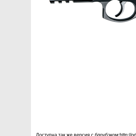
Доступна так же версия с блоубэком:
http:/