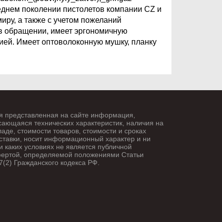
днем поколении пистолетов компании CZ и
иру, а также с учетом пожеланий
 в обращении, имеет эргономичную
цией. Имеет оптоволоконную мушку, планку
я представленная на сайте информация,
сающаяся технических характеристик, наличия на
ладе, стоимости товаров, стоимости и сроках
ставки, носит информационный характер и ни
и каких условиях не является публичной
ертой, определяемой положениями Статьи
7(2) Гражданского кодекса РФ.