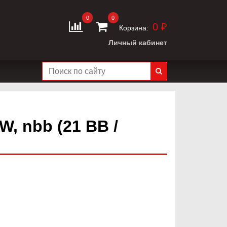
0
0
0 ₽
Корзина:
Личный кабинет
, nbb (21 ВВ /
)