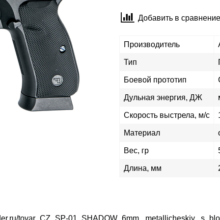
Добавить в сравнени
Производитель
Тип
Боевой прототип
Дульная энергия, ДЖ
Скорость выстрела, м/с
Материал
Вес, гр
Длина, мм
/oder.ru/tovar_CZ_SP-01_SHADOW_6mm,_metallicheskiy,_s_blou