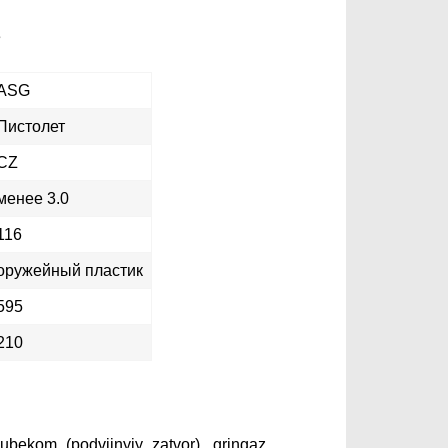
е
ASG
Пистолет
CZ
менее 3.0
116
оружейный пластик
595
210
bekom_(podvijnyiy_zatvor),_gringaz