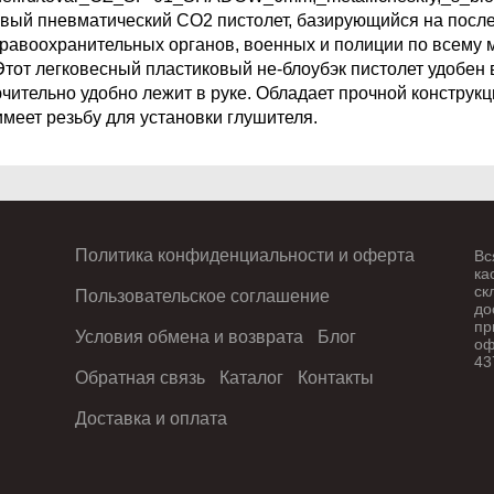
ый пневматический CO2 пистолет, базирующийся на после
равоохранительных органов, военных и полиции по всему м
тот легковесный пластиковый не-блоубэк пистолет удобен
чительно удобно лежит в руке. Обладает прочной конструк
меет резьбу для установки глушителя.
Политика конфиденциальности и оферта
Вс
ка
ск
Пользовательское соглашение
до
пр
Условия обмена и возврата
Блог
оф
43
Обратная связь
Каталог
Контакты
Доставка и оплата