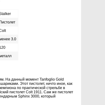
е
Stalker
Пистолет
Colt
менее 3.0
120
металл
м. На данный момент Tanfoglio Gold
риками. Этот пистолет, ничто иное, как
чемпиона по практической стрельбе в
кий пистолет Colt 1911. Сам же пистолет
гендарным Sphinx 3000, который