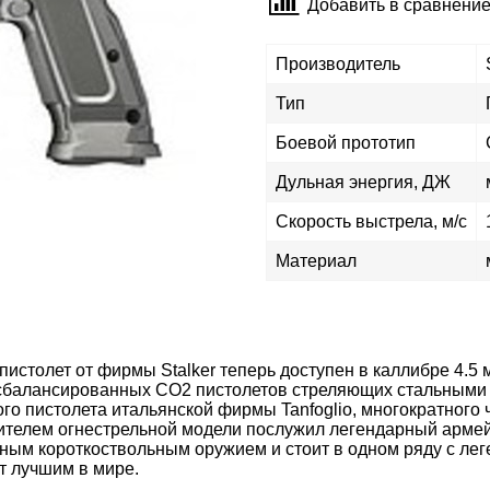
Добавить в сравнени
Производитель
Тип
Боевой прототип
Дульная энергия, ДЖ
Скорость выстрела, м/с
Материал
столет от фирмы Stalker теперь доступен в каллибре 4.5 м
сбалансированных CO2 пистолетов стреляющих стальными ша
го пистолета итальянской фирмы Tanfoglio, многократного 
ителем огнестрельной модели послужил легендарный армейс
вным короткоствольным оружием и стоит в одном ряду с ле
т лучшим в мире.