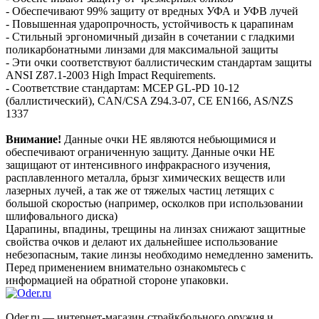
- Обеспечивают 99% защиту от вредных УФА и УФВ лучей
- Повышенная ударопрочность, устойчивость к царапинам
- Стильный эргономичный дизайн в сочетании с гладкими
поликарбонатными линзами для максимальной защиты
- Эти очки соответствуют баллистическим стандартам защиты
ANSI Z87.1-2003 High Impact Requirements.
- Соответствие стандартам: MCEP GL-PD 10-12
(баллистический), CAN/CSA Z94.3-07, CE EN166, AS/NZS
1337
Внимание!
Данные очки НЕ являются небьющимися и
обеспечивают ограниченную защиту. Данные очки НЕ
защищают от интенсивного инфракрасного изучения,
расплавленного металла, брызг химических веществ или
лазерных лучей, а так же от тяжелых частиц летящих с
большой скоростью (например, осколков при использовании
шлифовального диска)
Царапины, впадины, трещины на линзах снижают защитные
свойства очков и делают их дальнейшее использование
небезопасным, такие линзы необходимо немедленно заменить.
Перед применением внимательно ознакомьтесь с
информацией на обратной стороне упаковки.
Oder.ru — интернет-магазин страйкбольного оружия и